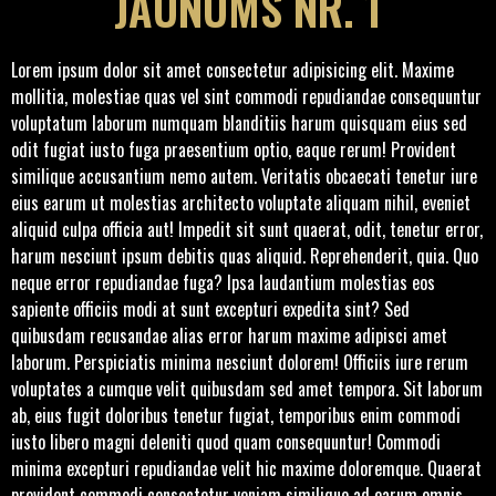
JAUNUMS NR. 1
Lorem ipsum dolor sit amet consectetur adipisicing elit. Maxime
mollitia, molestiae quas vel sint commodi repudiandae consequuntur
voluptatum laborum numquam blanditiis harum quisquam eius sed
odit fugiat iusto fuga praesentium optio, eaque rerum! Provident
similique accusantium nemo autem. Veritatis obcaecati tenetur iure
eius earum ut molestias architecto voluptate aliquam nihil, eveniet
aliquid culpa officia aut! Impedit sit sunt quaerat, odit, tenetur error,
harum nesciunt ipsum debitis quas aliquid. Reprehenderit, quia. Quo
neque error repudiandae fuga? Ipsa laudantium molestias eos
sapiente officiis modi at sunt excepturi expedita sint? Sed
quibusdam recusandae alias error harum maxime adipisci amet
laborum. Perspiciatis minima nesciunt dolorem! Officiis iure rerum
voluptates a cumque velit quibusdam sed amet tempora. Sit laborum
ab, eius fugit doloribus tenetur fugiat, temporibus enim commodi
iusto libero magni deleniti quod quam consequuntur! Commodi
minima excepturi repudiandae velit hic maxime doloremque. Quaerat
provident commodi consectetur veniam similique ad earum omnis