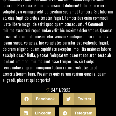
laborum. Perspiciatis minima nesciunt dolorem! Officiis iure rerum
voluptates a cumque velit quibusdam sed amet tempora. Sit laborum
ab, eius fugit doloribus tenetur fugiat, temporibus enim commodi
iusto libero magni deleniti quod quam consequuntur! Commodi
minima excepturi repudiandae velit hic maxime doloremque. Quaerat
provident commodi consectetur veniam similique ad earum omnis
ipsum saepe, voluptas, hic voluptates pariatur est explicabo fugiat,
dolorum eligendi quam cupiditate excepturi mollitia maiores labore
suscipit quas? Nulla, placeat. Voluptatem quaerat non architecto ab
laudantium modi minima sunt esse temporibus sint culpa,
recusandae aliquam numquam totam ratione voluptas quod
exercitationem fuga. Possimus quis earum veniam quasi aliquam
eligendi, placeat qui corporis!
24/11/2023
Facebook
Twitter
LinkedIn
Telegram