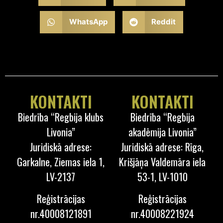
WhatsApp
Reddit
KONTAKTI
KONTAKTI
Biedrība “Regbija klubs
Biedrība “Regbija
Livonia”
akadēmija Livonia”
Juridiskā adrese:
Juridiskā adrese: Rīga,
Garkalne, Ziemas iela 1,
Krišjāņa Valdemāra iela
LV-2137
53-1, LV-1010
Reģistrācijas
Reģistrācijas
nr.40008121891
nr.40008221924