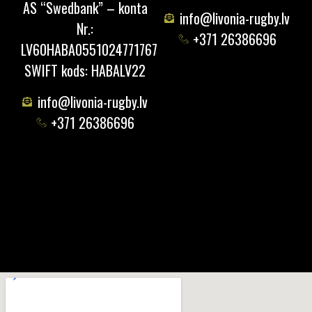
AS “Swedbank” – konta
info@livonia-rugby.lv
Nr.:
+371 26386696
LV60HABA0551024771767
SWIFT kods: HABALV22
info@livonia-rugby.lv
+371 26386696