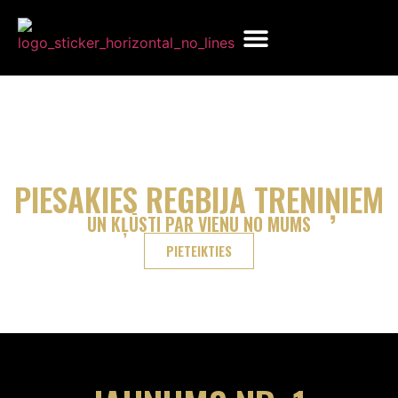
LAIKS REGBIJAM
PIESAKIES REGBIJA TRENIŅIEM
UN KĻŪSTI PAR VIENU NO MUMS
PIETEIKTIES