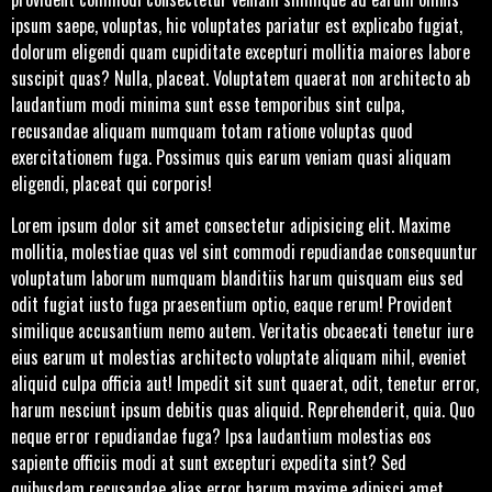
ipsum saepe, voluptas, hic voluptates pariatur est explicabo fugiat,
dolorum eligendi quam cupiditate excepturi mollitia maiores labore
suscipit quas? Nulla, placeat. Voluptatem quaerat non architecto ab
laudantium modi minima sunt esse temporibus sint culpa,
recusandae aliquam numquam totam ratione voluptas quod
exercitationem fuga. Possimus quis earum veniam quasi aliquam
eligendi, placeat qui corporis!
Lorem ipsum dolor sit amet consectetur adipisicing elit. Maxime
mollitia, molestiae quas vel sint commodi repudiandae consequuntur
voluptatum laborum numquam blanditiis harum quisquam eius sed
odit fugiat iusto fuga praesentium optio, eaque rerum! Provident
similique accusantium nemo autem. Veritatis obcaecati tenetur iure
eius earum ut molestias architecto voluptate aliquam nihil, eveniet
aliquid culpa officia aut! Impedit sit sunt quaerat, odit, tenetur error,
harum nesciunt ipsum debitis quas aliquid. Reprehenderit, quia. Quo
neque error repudiandae fuga? Ipsa laudantium molestias eos
sapiente officiis modi at sunt excepturi expedita sint? Sed
quibusdam recusandae alias error harum maxime adipisci amet