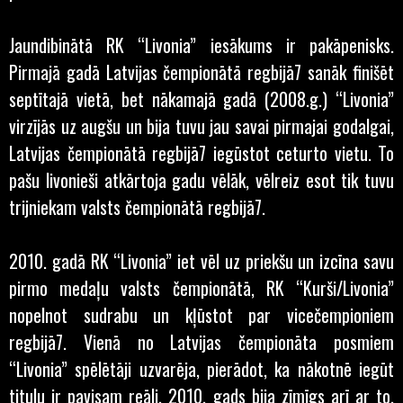
Jaundibinātā RK “Livonia” iesākums ir pakāpenisks.
Pirmajā gadā Latvijas čempionātā regbijā7 sanāk finišēt
septītajā vietā, bet nākamajā gadā (2008.g.) “Livonia”
virzījās uz augšu un bija tuvu jau savai pirmajai godalgai,
Latvijas čempionātā regbijā7 iegūstot ceturto vietu. To
pašu livonieši atkārtoja gadu vēlāk, vēlreiz esot tik tuvu
trijniekam valsts čempionātā regbijā7.
2010. gadā RK “Livonia” iet vēl uz priekšu un izcīna savu
pirmo medaļu valsts čempionātā, RK “Kurši/Livonia”
nopelnot sudrabu un kļūstot par vicečempioniem
regbijā7. Vienā no Latvijas čempionāta posmiem
“Livonia” spēlētāji uzvarēja, pierādot, ka nākotnē iegūt
titulu ir pavisam reāli. 2010. gads bija zīmīgs arī ar to,