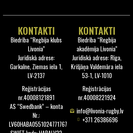
KONTAKTI
KONTAKTI
Biedrība “Regbija klubs
Biedrība “Regbija
Livonia”
akadēmija Livonia”
Juridiskā adrese:
Juridiskā adrese: Rīga,
Garkalne, Ziemas iela 1,
Krišjāņa Valdemāra iela
LV-2137
53-1, LV-1010
Reģistrācijas
Reģistrācijas
nr.40008121891
nr.40008221924
AS “Swedbank” – konta
info@livonia-rugby.lv
Nr.:
+371 26386696
LV60HABA0551024771767