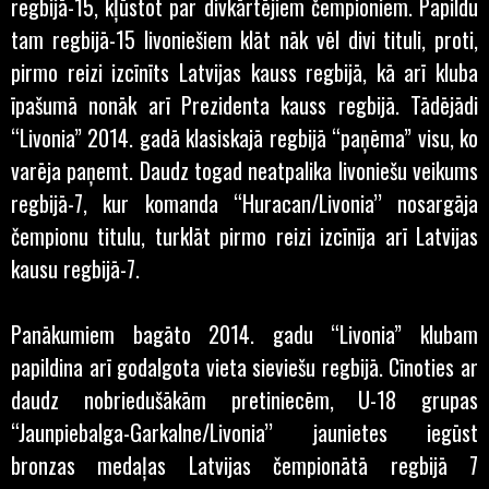
regbijā-15, kļūstot par divkārtējiem čempioniem. Papildu
tam regbijā-15 livoniešiem klāt nāk vēl divi tituli, proti,
pirmo reizi izcīnīts Latvijas kauss regbijā, kā arī kluba
īpašumā nonāk arī Prezidenta kauss regbijā. Tādējādi
“Livonia” 2014. gadā klasiskajā regbijā “paņēma” visu, ko
varēja paņemt. Daudz togad neatpalika livoniešu veikums
regbijā-7, kur komanda “Huracan/Livonia’’ nosargāja
čempionu titulu, turklāt pirmo reizi izcīnīja arī Latvijas
kausu regbijā-7.
Panākumiem bagāto 2014. gadu “Livonia” klubam
papildina arī godalgota vieta sieviešu regbijā. Cīnoties ar
daudz nobriedušākām pretiniecēm, U-18 grupas
“Jaunpiebalga-Garkalne/Livonia’’ jaunietes iegūst
bronzas medaļas Latvijas čempionātā regbijā 7