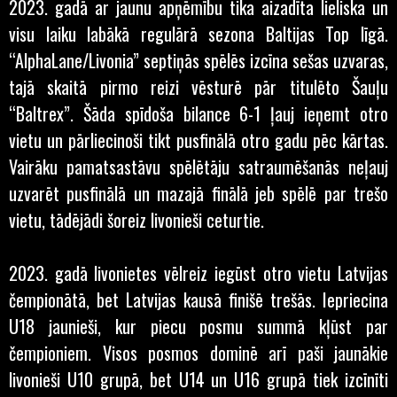
2023. gadā ar jaunu apņēmību tika aizadīta lieliska un
visu laiku labākā regulārā sezona Baltijas Top līgā.
“AlphaLane/Livonia” septiņās spēlēs izcīna sešas uzvaras,
tajā skaitā pirmo reizi vēsturē pār titulēto Šauļu
“Baltrex”. Šāda spīdoša bilance 6-1 ļauj ieņemt otro
vietu un pārliecinoši tikt pusfinālā otro gadu pēc kārtas.
Vairāku pamatsastāvu spēlētāju satraumēšanās neļauj
uzvarēt pusfinālā un mazajā finālā jeb spēlē par trešo
vietu, tādējādi šoreiz livonieši ceturtie.
2023. gadā livonietes vēlreiz iegūst otro vietu Latvijas
čempionātā, bet Latvijas kausā finišē trešās. Iepriecina
U18 jaunieši, kur piecu posmu summā kļūst par
čempioniem. Visos posmos dominē arī paši jaunākie
livonieši U10 grupā, bet U14 un U16 grupā tiek izcīnīti