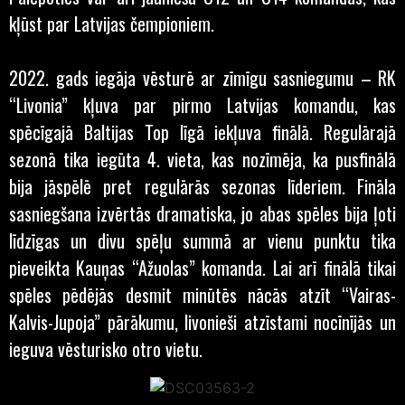
kļūst par Latvijas čempioniem.
2022. gads iegāja vēsturē ar zīmīgu sasniegumu – RK
“Livonia” kļuva par pirmo Latvijas komandu, kas
spēcīgajā Baltijas Top līgā iekļuva finālā. Regulārajā
sezonā tika iegūta 4. vieta, kas nozīmēja, ka pusfinālā
bija jāspēlē pret regulārās sezonas līderiem. Fināla
sasniegšana izvērtās dramatiska, jo abas spēles bija ļoti
līdzīgas un divu spēļu summā ar vienu punktu tika
pieveikta Kauņas “Ažuolas” komanda. Lai arī finālā tikai
spēles pēdējās desmit minūtēs nācās atzīt “Vairas-
Kalvis-Jupoja” pārākumu, livonieši atzīstami nocīnījās un
ieguva vēsturisko otro vietu.