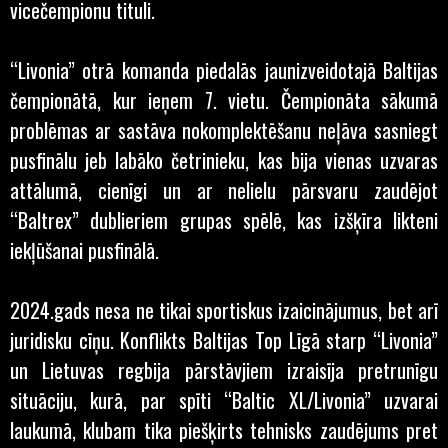
vicečempionu tituli.
“Livonia” otrā komanda piedalās jaunizveidotajā Baltijas
čempionātā, kur ieņem 7. vietu. Čempionāta sākumā
problēmas ar sastāva nokomplektēšanu neļāva sasniegt
pusfinālu jeb labāko četrinieku, kas bija vienas uzvaras
attālumā, cienīgi un ar nelielu pārsvaru zaudējot
“Baltrex” dublieriem grupas spēlē, kas izšķīra likteni
iekļūšanai pusfinālā.
2024.gads nesa ne tikai sportiskus izaicinājumus, bet arī
juridisku cīņu. Konflikts Baltijas Top Līgā starp “Livonia”
un Lietuvas regbija pārstāvjiem izraisīja pretrunīgu
situāciju, kurā, par spīti “Baltic XL/Livonia” uzvarai
laukumā, klubam tika piešķirts tehnisks zaudējums pret