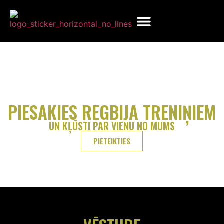
LAIKS REGBIJAM
PIESAKIES REGBIJA TRENIŅIEM
UN KĻŪSTI PAR VIENU NO MUMS
PIETEIKTIES