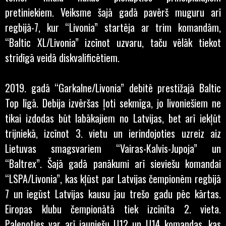
pretiniekiem. Veiksme šajā gadā pavērš muguru arī
regbijā-7, kur “Livonia” startēja ar trim komandām,
“Baltic XL/Livonia” izcīnot uzvaru, taču vēlāk tiekot
strīdīgā veidā diskvalificētiem.
2019. gadā “Garkalne/Livonia” debitē prestižajā Baltic
Top līgā. Debija izvēršas ļoti sekmīga, jo livoniešiem ne
tikai izdodas būt labākajiem no Latvijas, bet arī iekļūt
trijniekā, izcīnot 3. vietu un ierindojoties uzreiz aiz
Lietuvas smagsvariem “Vairas-Kalvis-Jupoja” un
“Baltrex”. Šajā gadā panākumi arī sieviešu komandai
“LSPA/Livonia”, kas kļūst par Latvijas čempionēm regbijā
7 un iegūst Latvijas kausu jau trešo gadu pēc kārtas.
Eiropas klubu čempionātā tiek izcīnīta 2. vieta.
Palepoties var arī jauniešu U12 un U14 komandas, kas