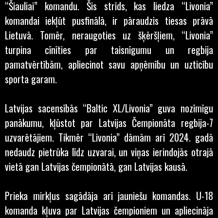
“Šiauliai” komandu. Šis strīds, kas liedza “Livonia”
komandai iekļūt pusfinālā, ir pāraudzis tiesas prāvā
Lietuvā. Tomēr, neraugoties uz šķēršļiem, “Livonia”
turpina cīnīties par taisnīgumu un regbija
pamatvērtībām, apliecinot savu apņēmību un uzticību
sporta garam.
Latvijas sacensībās “Baltic XL/Livonia” guva nozīmīgu
panākumu, kļūstot par Latvijas Čempionāta regbija-7
uzvarētājiem. Tikmēr “Livonia” dāmām arī 2024. gadā
nedaudz pietrūka līdz uzvarai, un viņas ierindojās otrajā
vietā gan Latvijas čempionātā, gan Latvijas kausā.
Prieka mirkļus sagādāja arī jauniešu komandas. U-18
komanda kļuva par Latvijas čempioniem un apliecināja