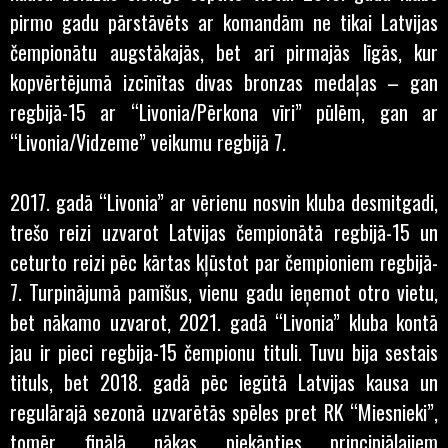
pirmo gadu pārstāvēts ar komandām ne tikai Latvijas
čempionātu augstākajās, bet arī pirmajās līgās, kur
kopvērtējumā izcīnītas divas bronzas medaļas – gan
regbijā-15 ar “Livonia/Pērkona vīri” pūlēm, gan ar
“Livonia/Vidzeme” veikumu regbijā 7.
2017. gadā “Livonia” ar vērienu nosvin kluba desmitgadi,
trešo reizi uzvarot Latvijas čempionātā regbijā-15 un
ceturto reizi pēc kārtas kļūstot par čempioniem regbijā-
7. Turpinājumā pamīšus, vienu gadu ieņemot otro vietu,
bet nākamo uzvarot, 2021. gadā “Livonia” kluba kontā
jau ir pieci regbija-15 čempionu tituli. Tuvu bija sestais
tituls, bet 2018. gadā pēc iegūtā Latvijas kausa un
regulārajā sezonā uzvarētās spēles pret RK “Miesnieki”,
tomēr finālā nākas piekāpties principiālajiem