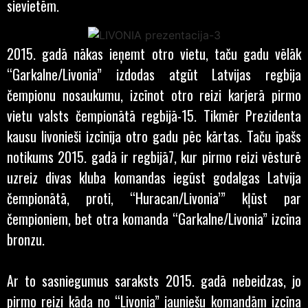
sievietēm.
2015. gadā nākas ieņemt otro vietu, taču gadu vēlāk
“Garkalne/Livonia” izdodas atgūt Latvijas regbija
čempionu nosaukumu, izcīnot otro reizi karjerā pirmo
vietu valsts čempionātā regbijā-15. Tikmēr Prezidenta
kausu livonieši izcīnīja otro gadu pēc kārtas. Taču īpašs
notikums 2015. gadā ir regbijā7, kur pirmo reizi vēsturē
uzreiz divas kluba komandas iegūst godalgas Latvija
čempionātā, proti, “Huracan/Livonia’” kļūst par
čempioniem, bet otra komanda “Garkalne/Livonia” izcīna
bronzu.
Ar to sasniegumus saraksts 2015. gadā nebeidzas, jo
pirmo reizi kāda no “Livonia” jauniešu komandām izcīna