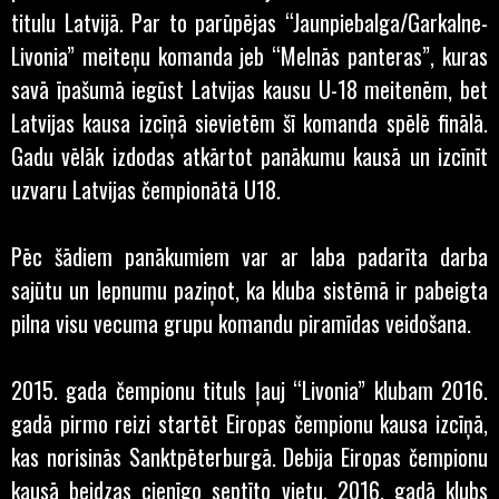
titulu Latvijā. Par to parūpējas “Jaunpiebalga/Garkalne-
Livonia” meiteņu komanda jeb “Melnās panteras”, kuras
savā īpašumā iegūst Latvijas kausu U-18 meitenēm, bet
Latvijas kausa izcīņā sievietēm šī komanda spēlē finālā.
Gadu vēlāk izdodas atkārtot panākumu kausā un izcīnīt
uzvaru Latvijas čempionātā U18.
Pēc šādiem panākumiem var ar laba padarīta darba
sajūtu un lepnumu paziņot, ka kluba sistēmā ir pabeigta
pilna visu vecuma grupu komandu piramīdas veidošana.
2015. gada čempionu tituls ļauj “Livonia” klubam 2016.
gadā pirmo reizi startēt Eiropas čempionu kausa izcīņā,
kas norisinās Sanktpēterburgā. Debija Eiropas čempionu
kausā beidzas cienīgo septīto vietu. 2016. gadā klubs