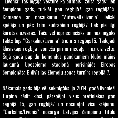
“Livonia” tas iegāja vēsturē kā pirmais “zelta gads” jeb
čempionu gads, turklāt gan regbijā7, gan regbijā15.
Komanda ar nosaukumu “Autowelt/Livonia” lieliski
spēlēja un pēc trim sudrabiem regbijā7 tiek pie ilgi
kārotās uzvaras. Taču vēl iepriecinošāks un nozīmīgāks
fakts bija “Garkalne/Livonia” triumfs regbijā15. Tādējādi
klasiskajā regbijā livoniešu pirmā medaļa ir uzreiz zelta.
Šajā gadā papildu komandas panākumiem kluba mājas
laukumā Upesciema stadionā norisinājās Eiropas
čempionāta B divīzijas Ziemeļu zonas turnīrs regbijā-7.
Nākamais gads bija vēl sekmīgāks, jo 2014. gadā livonieši
turpina rādīt klasi, pārspējot visus pretiniekus gan
regbijā 15, gan regbijā7 un nosmeļot visu krējumu.
“Garkalne/Livonia” nosargā Latvijas čempionu titulu