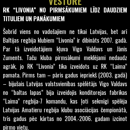
VĒSTURE
RK “LIVONIA” NO PIRMSĀKUMIEM LĪDZ DAUDZIEM
TITULIEM UN PANĀKUMIEM
Šobrīd viens no vadošajiem ne tikai Latvijas, bet arī
Baltijas regbija klubiem “Livonia” ir dibināts 2007. gadā.
Par tā izveidotājiem kļuva Vigo Valdavs un Jānis
Zuments. Taču kluba pirmsākumi meklējami nedaudz
agrāk, jo RK “Livonia” tika izveidots uz RK “Laima”
pamata. Pirms tam – pāris gadus iepriekš (2003. gadā)
– bijušais Latvijas valstsvienības spēlētājs Vigo Valdavs
no “baltas lapas” bija izveidojis konditorejas fabrikas
“Laima” regbija-7 komandu, kas ļoti sekmīgi spēlēja
Latvijas Amatieru regbija klubu asociācijas čempionātā,
trīs gadus pēc kārtas no 2004.-2006. gadam izcīnot
pirmo vietu.