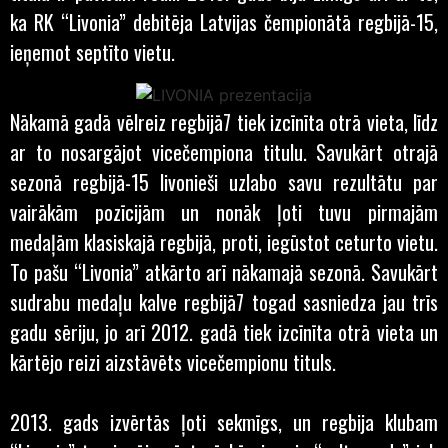
ka RK “Livonia” debitēja Latvijas čempionātā regbijā-15,
ieņemot septīto vietu.
Nākamā gadā vēlreiz regbijā7 tiek izcīnīta otrā vieta, līdz
ar to nosargājot vicečempiona titulu. Savukārt otrajā
sezonā regbijā-15 livonieši uzlabo savu rezultātu par
vairākām pozīcijām un nonāk ļoti tuvu pirmajām
medaļām klasiskajā regbijā, proti, iegūstot ceturto vietu.
To pašu “Livonia” atkārto arī nākamajā sezonā. Savukārt
sudrabu medaļu kalve regbijā7 togad sasniedza jau trīs
gadu sēriju, jo arī 2012. gadā tiek izcīnīta otrā vieta un
kārtējo reizi aizstāvēts vicečempionu tituls.
2013. gads izvērtās ļoti sekmīgs, un regbija klubam