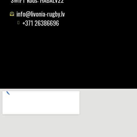
SWIFT kods: HABALV22
info@livonia-rugby.lv
+371 26386696