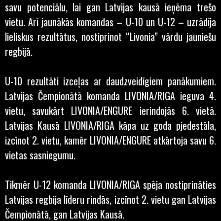
savu potenciālu, lai gan Latvijas kausā ieņēma trešo
vietu. Arī jaunākās komandas – U-10 un U-12 – uzrādīja
lieliskus rezultātus, nostiprinot “Livonia” vārdu jauniešu
regbijā.
U-10 rezultāti izceļas ar daudzveidīgiem panākumiem.
Latvijas Čempionātā komanda LIVONIA/RIGA ieguva 4.
vietu, savukārt LIVONIA/ENGURE ierindojās 6. vietā.
Latvijas Kausā LIVONIA/RIGA kāpa uz goda pjedestāla,
izcīnot 2. vietu, kamēr LIVONIA/ENGURE atkārtoja savu 6.
vietas sasniegumu.
Tikmēr U-12 komanda LIVONIA/RIGA spēja nostiprināties
Latvijas regbija līderu rindās, izcīnot 2. vietu gan Latvijas
Čempionātā, gan Latvijas Kausā.