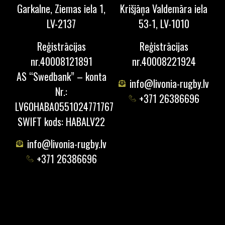
Garkalne, Ziemas iela 1,
Krišjāņa Valdemāra iela
LV-2137
53-1, LV-1010
Reģistrācijas
Reģistrācijas
nr.40008121891
nr.40008221924
AS “Swedbank” – konta
info@livonia-rugby.lv
Nr.:
+371 26386696
LV60HABA0551024771767
SWIFT kods: HABALV22
info@livonia-rugby.lv
+371 26386696