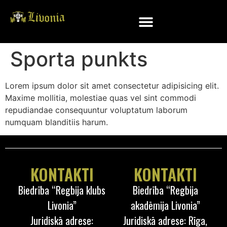
Sporta punkts
Lorem ipsum dolor sit amet consectetur adipisicing elit.
Maxime mollitia, molestiae quas vel sint commodi
repudiandae consequuntur voluptatum laborum
numquam blanditiis harum.
KONTAKTI
KONTAKTI
Biedrība “Regbija klubs
Biedrība “Regbija
Livonia”
akadēmija Livonia”
Juridiskā adrese:
Juridiskā adrese: Rīga,